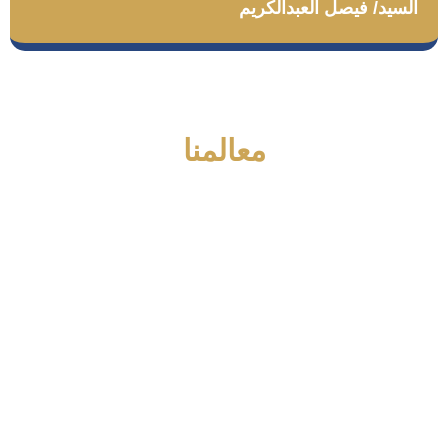
السيد/ فيصل العبدالكريم
معالمنا