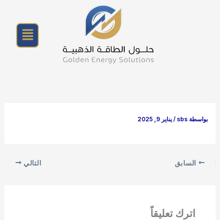
خطي
لى
القائمة
لمحتوى
بواسطة
sbs
/
يناير 9, 2025
السابق
التالي
اترك تعليقاً